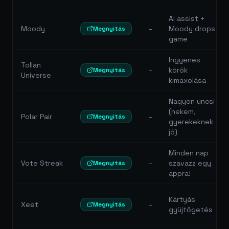
Ai assist +
Moody
–
Moody drops
Megnyitás
game
Ingyenes
Tollan
–
körök
Megnyitás
Universe
kimaxolása
Nagyon uncsi
(nekem,
Polar Pair
–
Megnyitás
gyerekeknek
jó)
Minden nap
Vote Streak
–
szavazz egy
Megnyitás
appra!
Kártyás
Xeet
–
Megnyitás
gyüjtőgetés