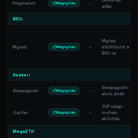
Likviditás
Polymarket
–
Megnyitás
adás
BSC:
Myriad
Myriad
–
átköltözött a
Megnyitás
BSC-re
Seeker:
Sleepagochi -
Sleepagochi
–
Megnyitás
alvós játék
JUP swap -
Jupiter
–
onchain
Megnyitás
aktivitás
MegaETH