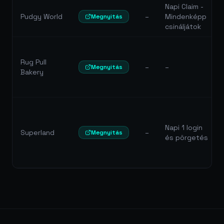
Napi Claim -
Pudgy World
–
Mindenképp
Megnyitás
csináljátok
Rug Pull
–
–
Megnyitás
Bakery
Napi 1 login
Superland
–
Megnyitás
és pörgetés