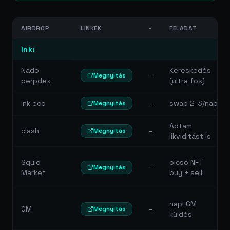
AIRDROP
LINKEK
-
FELADAT
Ink:
Nado
Kereskedés
–
Megnyitás
perpdex
(ultra fos)
ink eco
–
swap 2-3/nap
Megnyitás
Adtam
clash
–
Megnyitás
likviditást is
Squid
olcsó NFT
–
Megnyitás
Market
buy + sell
napi GM
GM
–
Megnyitás
küldés