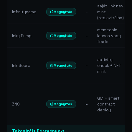
saját .ink név
Infinityname
–
mint
Megnyitás
(regisztrálás)
memecoin
Inky Pump
–
launch vagy
Megnyitás
trade
activity
Ink Score
–
check + NFT
Megnyitás
mint
GM + smart
ZNS
–
contract
Megnyitás
deploy
Tokenizált Részvények: