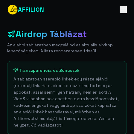
AFFILION
Airdrop Táblázat
Az alábbi táblázatban megtalálod az aktuális airdrop
lehetőségeket. A lista rendszeresen frissül.
💡 Transzparencia és Bónuszok
A táblázatban szereplő linkek egy része ajánlói
(referral) link. Ha ezeken keresztül nyitod meg az
appokat, azzal semmilyen hátrány nem ér, sőt! A
Web3 világában sok esetben extra kezdőpontokat,
kedvezményeket vagy airdrop szorzókat kaphatsz
az ajánlói linkek használatával, miközben az
Affilionweb3 munkáját is támogatod vele. Win-win
helyzet. Jó vadászatot!