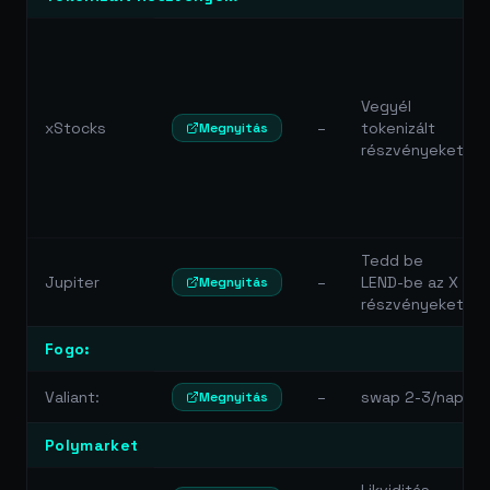
Vegyél
xStocks
–
tokenizált
Megnyitás
részvényeket
Tedd be
Jupiter
–
LEND-be az X
Megnyitás
részvényeket
Fogo:
Valiant:
–
swap 2-3/nap
Megnyitás
Polymarket