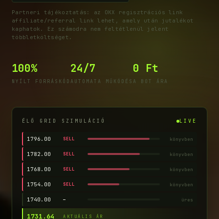
Partneri tájékoztatás: az OKX regisztrációs link
affiliate/referral link lehet, amely után jutalékot
kaphatok. Ez számodra nem feltétlenül jelent
többletköltséget.
100%
24/7
0 Ft
NYÍLT FORRÁSKÓD
AUTOMATA MŰKÖDÉS
A BOT ÁRA
ÉLŐ GRID SZIMULÁCIÓ
LIVE
1796.00
könyvben
SELL
1782.00
könyvben
SELL
1768.00
könyvben
SELL
1754.00
könyvben
SELL
1740.00
üres
—
1730.93
AKTUÁLIS ÁR