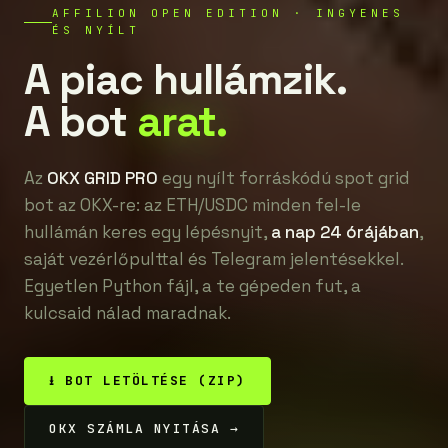
AFFILION OPEN EDITION · INGYENES
ÉS NYÍLT
A piac hullámzik.
A bot
arat.
Az
OKX GRID PRO
egy nyílt forráskódú spot grid
bot az OKX-re: az ETH/USDC minden fel-le
hullámán keres egy lépésnyit,
a nap 24 órájában
,
saját vezérlőpulttal és Telegram jelentésekkel.
Egyetlen Python fájl, a te gépeden fut, a
kulcsaid nálad maradnak.
⭳ BOT LETÖLTÉSE (ZIP)
OKX SZÁMLA NYITÁSA →