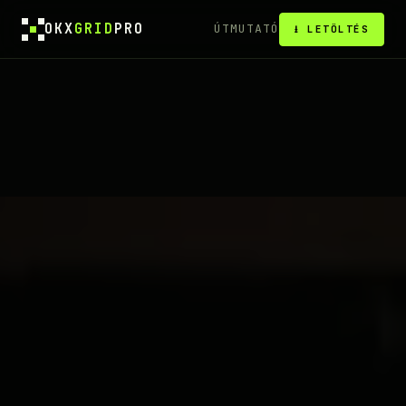
OKX
GRID
PRO
ÚTMUTATÓ
⭳ LETÖLTÉS