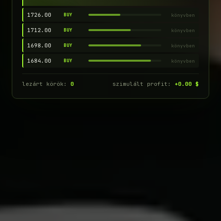
1726.00
könyvben
BUY
1712.00
könyvben
BUY
1698.00
könyvben
BUY
1684.00
könyvben
BUY
lezárt körök:
0
szimulált profit:
+0.00 $